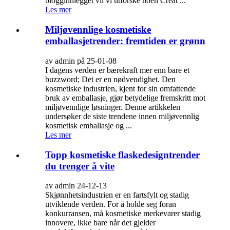
blogginnlegget vil vi utforske noen Creat ...
Les mer
Miljøvennlige kosmetiske
emballasjetrender: fremtiden er grønn
av admin på 25-01-08
I dagens verden er bærekraft mer enn bare et
buzzword; Det er en nødvendighet. Den
kosmetiske industrien, kjent for sin omfattende
bruk av emballasje, gjør betydelige fremskritt mot
miljøvennlige løsninger. Denne artikkelen
undersøker de siste trendene innen miljøvennlig
kosmetisk emballasje og ...
Les mer
Topp kosmetiske flaskedesigntrender
du trenger å vite
av admin 24-12-13
Skjønnhetsindustrien er en fartsfylt og stadig
utviklende verden. For å holde seg foran
konkurransen, må kosmetiske merkevarer stadig
innovere, ikke bare når det gjelder