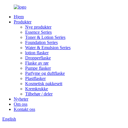
Hjem
Produkter
Nye produkter
Essence Series
Toner & Lotion Series
Foundation Series
Water & Emulsion Series
lotion flasker
Dropperflaske
Flaske av rør
Pumpe flasker
Parfyme og duftflaske
Plastflasker
Kosmetisk pakkesett
Kremkrukke
Tilbehør / deler
Nyheter
Om oss
Kontakt oss
English