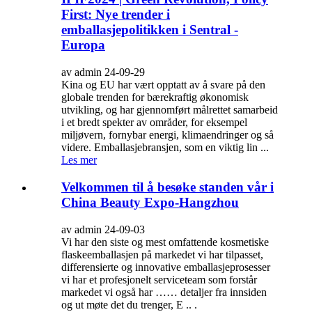
First: Nye trender i
emballasjepolitikken i Sentral -
Europa
av admin 24-09-29
Kina og EU har vært opptatt av å svare på den
globale trenden for bærekraftig økonomisk
utvikling, og har gjennomført målrettet samarbeid
i et bredt spekter av områder, for eksempel
miljøvern, fornybar energi, klimaendringer og så
videre. Emballasjebransjen, som en viktig lin ...
Les mer
Velkommen til å besøke standen vår i
China Beauty Expo-Hangzhou
av admin 24-09-03
Vi har den siste og mest omfattende kosmetiske
flaskeemballasjen på markedet vi har tilpasset,
differensierte og innovative emballasjeprosesser
vi har et profesjonelt serviceteam som forstår
markedet vi også har …… detaljer fra innsiden
og ut møte det du trenger, E .. .