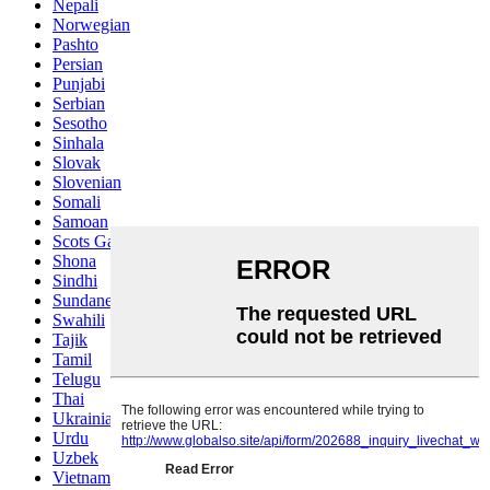
Nepali
Norwegian
Pashto
Persian
Punjabi
Serbian
Sesotho
Sinhala
Slovak
Slovenian
Somali
Samoan
Scots Gaelic
Shona
Sindhi
Sundanese
Swahili
Tajik
Tamil
Telugu
Thai
Ukrainian
Urdu
Uzbek
Vietnamese