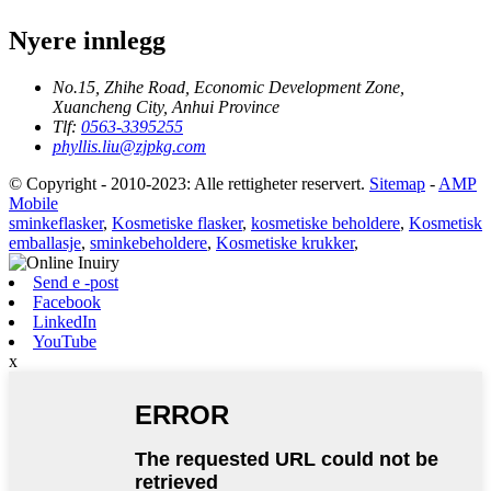
Nyere innlegg
No.15, Zhihe Road, Economic Development Zone,
Xuancheng City, Anhui Province
Tlf:
0563-3395255
phyllis.liu@zjpkg.com
© Copyright - 2010-2023: Alle rettigheter reservert.
Sitemap
-
AMP
Mobile
sminkeflasker
,
Kosmetiske flasker
,
kosmetiske beholdere
,
Kosmetisk
emballasje
,
sminkebeholdere
,
Kosmetiske krukker
,
Send e -post
Facebook
LinkedIn
YouTube
x