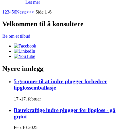
Les mer
1
2
3
4
5
6
Neste>
>>
Side 1 /6
Velkommen til å konsultere
Be om et tilbud
Nyere innlegg
5 grunner til at indre plugger forbedrer
lipglossemballasje
17.-17. februar
Bærekraftige indre plugger for lipgloss - gå
grønt
Feb-10-2025