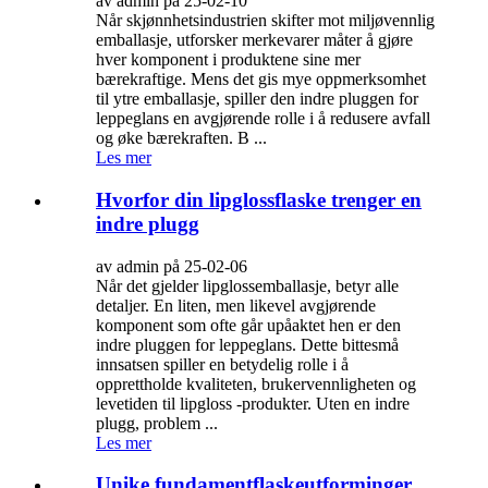
av admin på 25-02-10
Når skjønnhetsindustrien skifter mot miljøvennlig
emballasje, utforsker merkevarer måter å gjøre
hver komponent i produktene sine mer
bærekraftige. Mens det gis mye oppmerksomhet
til ytre emballasje, spiller den indre pluggen for
leppeglans en avgjørende rolle i å redusere avfall
og øke bærekraften. B ...
Les mer
Hvorfor din lipglossflaske trenger en
indre plugg
av admin på 25-02-06
Når det gjelder lipglossemballasje, betyr alle
detaljer. En liten, men likevel avgjørende
komponent som ofte går upåaktet hen er den
indre pluggen for leppeglans. Dette bittesmå
innsatsen spiller en betydelig rolle i å
opprettholde kvaliteten, brukervennligheten og
levetiden til lipgloss -produkter. Uten en indre
plugg, problem ...
Les mer
Unike fundamentflaskeutforminger